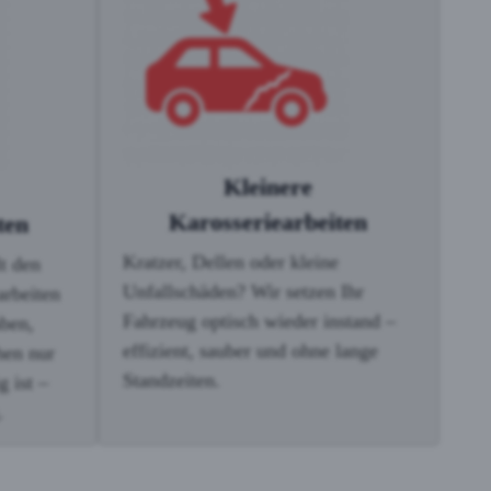
Kleinere
Karosseriearbeiten
ten
Kratzer, Dellen oder kleine
t den
Unfallschäden? Wir setzen Ihr
arbeiten
Fahrzeug optisch wieder instand –
aben,
effizient, sauber und ohne lange
hen nur
Standzeiten.
 ist –
.