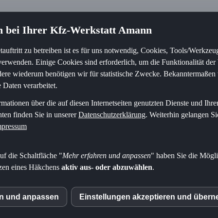
 bei Ihrer Kfz-Werkstatt Amann
tauftritt zu betreiben ist es für uns notwendig, Cookies, Tools/Werkze
 verwenden. Einige Cookies sind erforderlich, um die Funktionalität der
dere wiederum benötigen wir für statistische Zwecke. Bekanntermaßen
Daten verarbeitet.
rmationen über die auf diesen Internetseiten genutzten Dienste und Ihre
en finden Sie in unserer
Datenschutzerklärung
. Weiterhin gelangen Si
mpressum
f die Schaltfläche "
Mehr erfahren und anpassen
" haben Sie die Mögli
tzen eines Häkchens
aktiv aus- oder abzuwählen
.
en und anpassen
Einstellungen akzeptieren und über
S