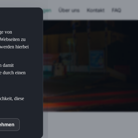
Home
Leistungen
Über uns
Kontakt
FAQ
uge von
 Webseiten zu
 werden hierbei
n damit
e durch einen
chkeit, diese
nehmen