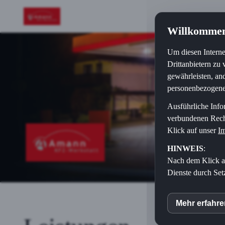
Willkommen
Um diesen Interne
Drittanbietern zu
gewährleisten, an
personenbezogene 
Ausführliche Info
verbundenen Recht
Klick auf unser
I
HINWEIS
:
Nach dem Klick au
Dienste durch Se
Mehr erfahr
inCM