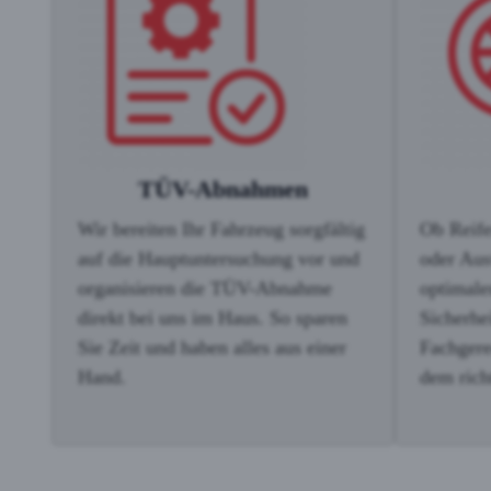
TÜV-Abnahmen
Wir bereiten Ihr Fahrzeug sorgfältig
Ob Reife
auf die Hauptuntersuchung vor und
oder Aus
organisieren die TÜV-Abnahme
optimale
direkt bei uns im Haus. So sparen
Sicherhei
Sie Zeit und haben alles aus einer
Fachgere
Hand.
dem ric